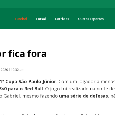
Futebol
Futsal
Corridas
Outros Esportes
turas
r fica fora
O
, 2020
10:32 am
1ª Copa São Paulo Júnior
. Com um jogador a menos
3×0 para o Red Bull
. O jogo foi realizado na noite d
iro Gabriel, mesmo fazendo
uma série de defesas
, n