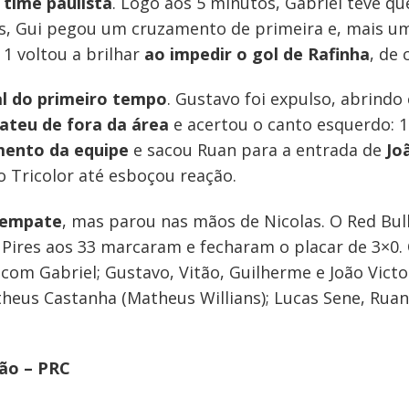
 time paulista
. Logo aos 5 minutos, Gabriel teve qu
is, Gui pegou um cruzamento de primeira e, mais u
 1 voltou a brilhar
ao impedir o gol de Rafinha
, de 
al do primeiro tempo
. Gustavo foi expulso, abrind
ateu de fora da área
e acertou o canto esquerdo: 1×
ento da equipe
e sacou Ruan para a entrada de
Jo
 o Tricolor até esboçou reação.
 empate
, mas parou nas mãos de Nicolas. O Red Bul
 Pires aos 33 marcaram e fecharam o placar de 3×0. 
 com Gabriel; Gustavo, Vitão, Guilherme e João Victo
theus Castanha (Matheus Willians); Lucas Sene, Ruan
ão – PRC