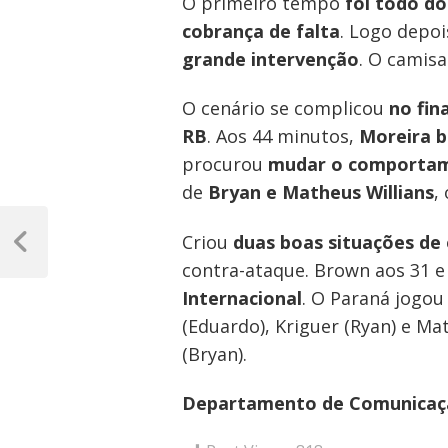
O primeiro tempo
foi todo do
cobrança de falta
. Logo depo
grande intervenção
. O camisa
O cenário se complicou
no fin
RB
. Aos 44 minutos,
Moreira b
procurou
mudar o comportam
de
Bryan e Matheus Willians
,
Navegação
Criou
duas boas situações de
de
Post
contra-ataque. Brown aos 31 e
Anterior
Post
Internacional
. O Paraná jogou
(Eduardo), Kriguer (Ryan) e Ma
(Bryan).
Departamento de Comunicaç