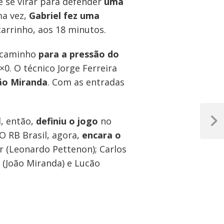
e se virar para defender
uma
ma vez,
Gabriel fez uma
carrinho, aos 18 minutos.
o caminho
para a pressão do
0. O técnico Jorge Ferreira
ão Miranda
. Com as entradas
l, então,
definiu o jogo
no
Próxim
O RB Brasil, agora,
encara o
Post
r (Leonardo Pettenon); Carlos
 (João Miranda) e Lucão