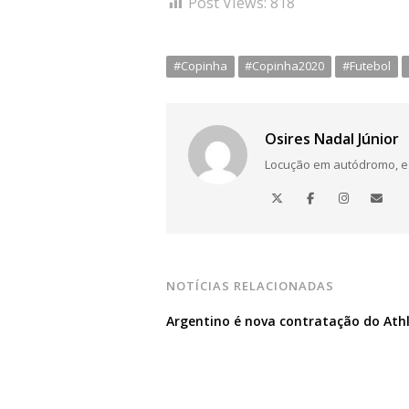
Post Views:
818
#Copinha
#Copinha2020
#Futebol
Osires Nadal Júnior
Locução em autódromo, está
NOTÍCIAS RELACIONADAS
Argentino é nova contratação do Athl