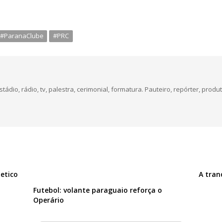
#ParanaClube
#PRC
dio, rádio, tv, palestra, cerimonial, formatura. Pauteiro, repórter, produt
etico
A tran
Futebol: volante paraguaio reforça o
Operário