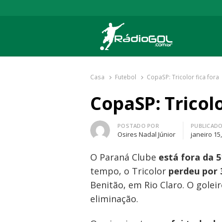
Rádio Gol
Há mais de 20 anos com as melhores cober
Casa
Futebol
CopaSP: Tricolor fica fora
CopaSP: Tricolo
Autor
POSTADO POR
PUBLICAD
Osires Nadal Júnior
janeiro 15
O Paraná Clube
está fora da 5
tempo, o Tricolor
perdeu por 
Benitão, em Rio Claro. O gole
eliminação.