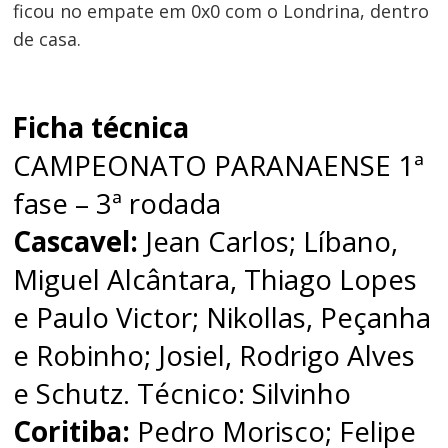
ficou no empate em 0x0 com o Londrina, dentro
de casa.
Navegação
de
Ficha técnica
Post
CAMPEONATO PARANAENSE 1ª
fase – 3ª rodada
Cascavel:
Jean Carlos; Líbano,
Miguel Alcântara, Thiago Lopes
e Paulo Victor; Nikollas, Peçanha
e Robinho; Josiel, Rodrigo Alves
e Schutz. Técnico: Silvinho
Coritiba:
Pedro Morisco; Felipe