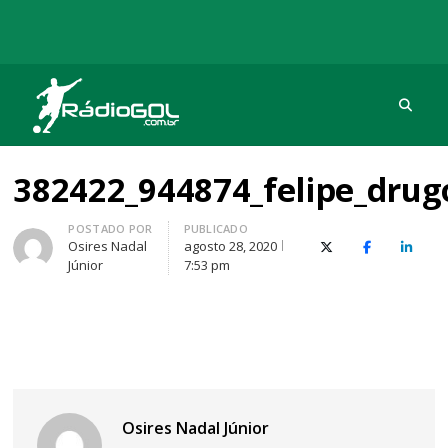
Procu
Rádio Gol
Há mais de 20 anos com as melhores coberturas
382422_944874_felipe_drug
Autor
POSTADO POR
PUBLICADO
Osires Nadal
agosto 28, 2020
X (Twitter)
Facebook
O Link
Júnior
7:53 pm
Navegação
Osires Nadal Júnior