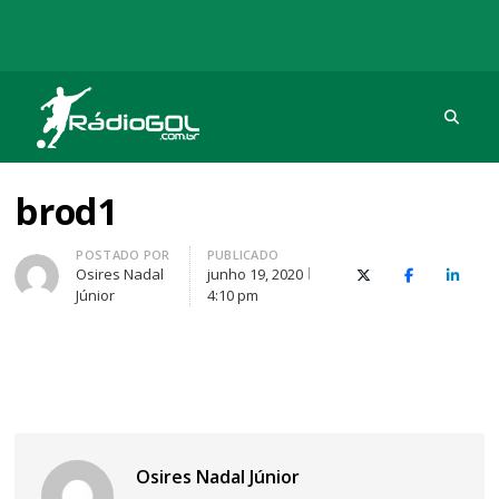
Procu
Rádio Gol
Há mais de 20 anos com as melhores coberturas
brod1
Autor
POSTADO POR
PUBLICADO
Osires Nadal
junho 19, 2020
X (Twitter)
Facebook
O Link
Júnior
4:10 pm
Osires Nadal Júnior