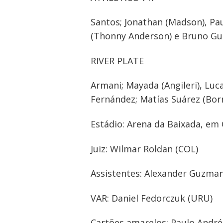
Santos; Jonathan (Madson), Pau
(Thonny Anderson) e Bruno Gui
RIVER PLATE
Armani; Mayada (Angileri), Luca
Fernández; Matías Suárez (Borr
Estádio: Arena da Baixada, em 
Juiz: Wilmar Roldan (COL)
Assistentes: Alexander Guzman
VAR: Daniel Fedorczuk (URU)
Cartões amarelos: Paulo André e