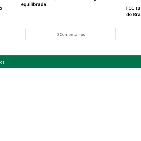
equilibrada
o
FCC su
do Bra
0 Comentários
os.