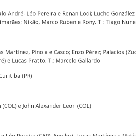
lo André, Léo Pereira e Renan Lodi; Lucho González (
marães; Nikão, Marco Ruben e Rony. T.: Tiago Nune
s Martínez, Pinola e Casco; Enzo Pérez; Palacios (Zuc
é) e Lucas Pratto. T.: Marcelo Gallardo
Curitiba (PR)
 (COL) e John Alexander Leon (COL)
 Léo Pereira (CAP); Angileri, Lucas Martínez e Matía