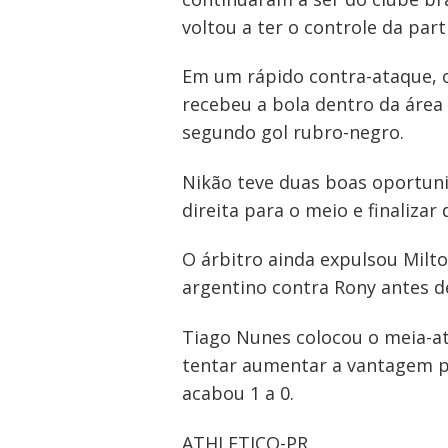
voltou a ter o controle da part
Em um rápido contra-ataque, 
recebeu a bola dentro da área 
segundo gol rubro-negro.
Nikão teve duas boas oportuni
direita para o meio e finaliza
O árbitro ainda expulsou Milt
argentino contra Rony antes d
Navegação
Tiago Nunes colocou o meia-at
de
tentar aumentar a vantagem par
acabou 1 a 0.
Post
ATHLETICO-PR