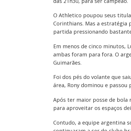
das 21h30, para ser campeão.
O Athletico poupou seus titul
Corinthians. Mas a estratégia
partida pressionando bastante 
Em menos de cinco minutos, Lu
ambas foram para fora. O arge
Guimarães.
Foi dos pés do volante que sa
área, Rony dominou e passou 
Após ter maior posse de bola
para aproveitar os espaços dei
Contudo, a equipe argentina so
continuaram a ser do clube bra