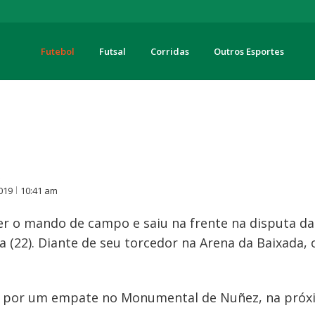
Futebol
Futsal
Corridas
Outros Esportes
turas
O
019
10:41 am
ler o mando de campo e saiu na frente na disputa d
ira (22). Diante de seu torcedor na Arena da Baixada,
 por um empate no Monumental de Nuñez, na próxima