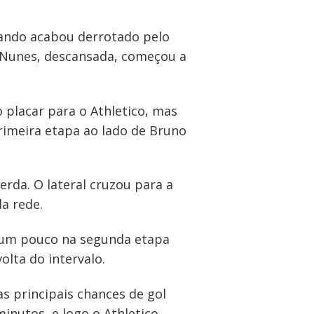
uando acabou derrotado pelo
o Nunes, descansada, começou a
placar para o Athletico, mas
rimeira etapa ao lado de Bruno
rda. O lateral cruzou para a
a rede.
u um pouco na segunda etapa
olta do intervalo.
s principais chances de gol
inutos, e logo o Athletico