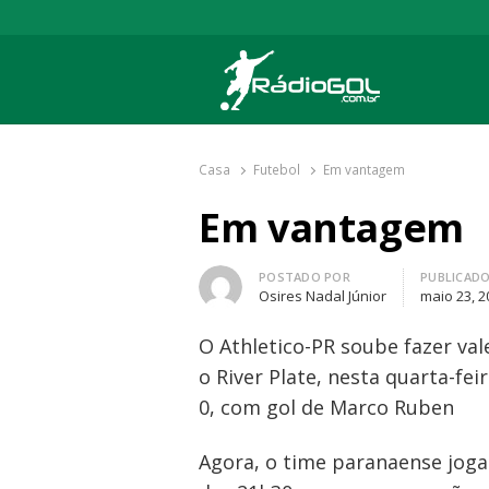
Rádio Gol
Há mais de 20 anos com as melhores cober
Casa
Futebol
Em vantagem
Em vantagem
Autor
POSTADO POR
PUBLICAD
Osires Nadal Júnior
maio 23, 2
O Athletico-PR soube fazer va
o River Plate, nesta quarta-fe
0, com gol de Marco Ruben
Agora, o time paranaense joga