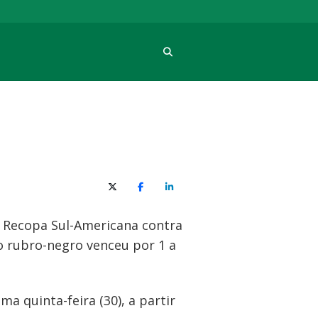
Procura
X (Twitter)
Facebook
O LinkedIn
a Recopa Sul-Americana contra
 o rubro-negro venceu por 1 a
 quinta-feira (30), a partir