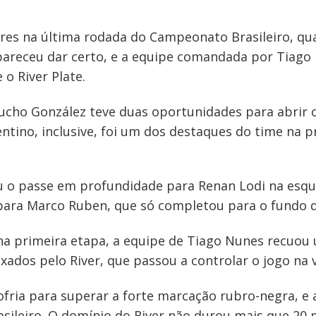
ares na última rodada do Campeonato Brasileiro, q
 pareceu dar certo, e a equipe comandada por Tiag
o River Plate.
cho González teve duas oportunidades para abrir o 
ntino, inclusive, foi um dos destaques do time na p
iu o passe em profundidade para Renan Lodi na esque
para Marco Ruben, que só completou para o fundo d
 na primeira etapa, a equipe de Tiago Nunes recuo
xados pelo River, que passou a controlar o jogo na v
fria para superar a forte marcação rubro-negra, e a
sileiro. O domínio do River não durou mais que 20 m