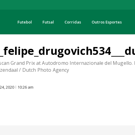
Futebol
Futsal
Corridas
Outros Esportes
turas
_felipe_drugovich534___
uscan Grand Prix at Autodromo Internazionale del Mugello.
zendaal / Dutch Photo Agency
O
24, 2020
10:26 am