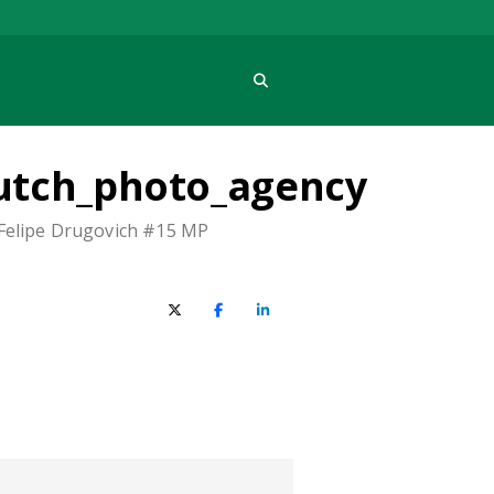
Procura
dutch_photo_agency
 Felipe Drugovich #15 MP
X (Twitter)
Facebook
O LinkedIn