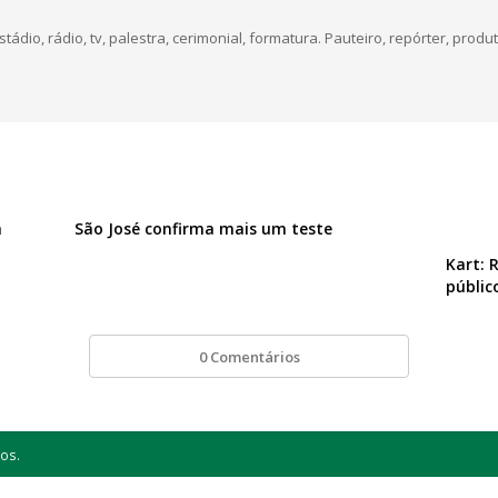
dio, rádio, tv, palestra, cerimonial, formatura. Pauteiro, repórter, produt
a
São José confirma mais um teste
Kart: 
públic
0 Comentários
os.