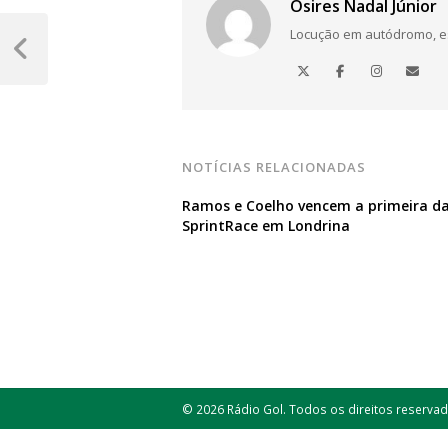
Osires Nadal Júnior
Navegação
Locução em autódromo, está
de
Post
Anterior
Post
NOTÍCIAS RELACIONADAS
Ramos e Coelho vencem a primeira d
SprintRace em Londrina
© 2026 Rádio Gol. Todos os direitos reservad