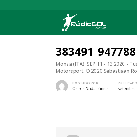
Rádio Gol
Há mais de 20 anos com as melhores cober
383491_947788
Monza (ITA), SEP 11 - 13 2020 - T
Motorsport. © 2020 Sebastiaan Ro
Autor
POSTADO POR
PUBLICAD
Osires Nadal Júnior
setembro 