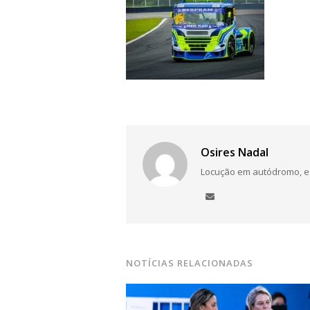
Navegação
de
Post
Osires Nadal
Locução em autódromo, está
NOTÍCIAS RELACIONADAS