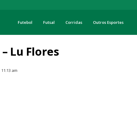
Futebol
Futsal
Corridas
Outros Esportes
turas
– Lu Flores
11:13 am