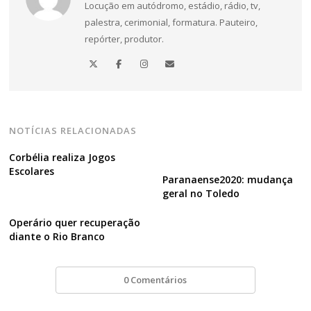
Navegação
Locução em autódromo, estádio, rádio, tv,
de
palestra, cerimonial, formatura. Pauteiro,
repórter, produtor.
Post
NOTÍCIAS RELACIONADAS
Corbélia realiza Jogos
Escolares
Paranaense2020: mudança
geral no Toledo
Operário quer recuperação
diante o Rio Branco
0 Comentários