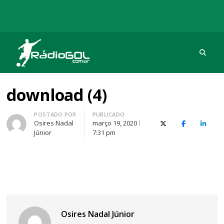
Procu
Rádio Gol
Há mais de 20 anos com as melhores coberturas
download (4)
Autor
POSTADO POR
PUBLICADO
Osires Nadal
março 19, 2020
X (Twitter)
Facebook
O Link
Júnior
7:31 pm
Osires Nadal Júnior
Navegação