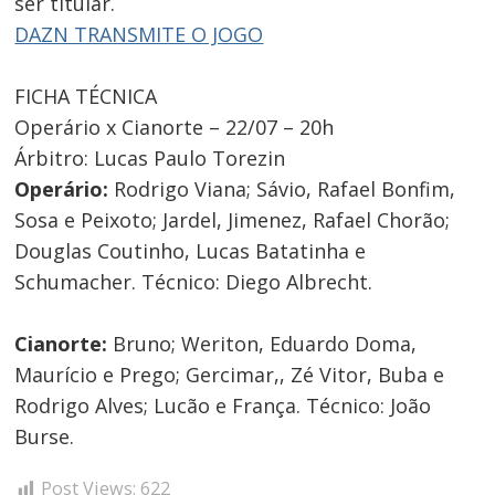
ser titular.
de
DAZN TRANSMITE O JOGO
Post
FICHA TÉCNICA
Operário x Cianorte – 22/07 – 20h
Árbitro: Lucas Paulo Torezin
Operário:
Rodrigo Viana; Sávio, Rafael Bonfim,
Sosa e Peixoto; Jardel, Jimenez, Rafael Chorão;
Douglas Coutinho, Lucas Batatinha e
Schumacher. Técnico: Diego Albrecht.
Cianorte:
Bruno; Weriton, Eduardo Doma,
Maurício e Prego; Gercimar,, Zé Vitor, Buba e
Rodrigo Alves; Lucão e França. Técnico: João
Burse.
Post Views:
622