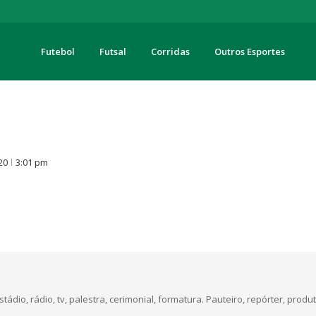
Futebol
Futsal
Corridas
Outros Esportes
turas
O
20
3:01 pm
dio, rádio, tv, palestra, cerimonial, formatura. Pauteiro, repórter, produt