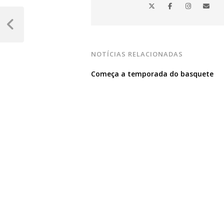
Navegação
de
Post
Anterior
Post
NOTÍCIAS RELACIONADAS
Começa a temporada do basquete