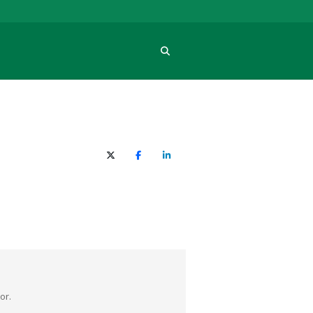
Procura
X (Twitter)
Facebook
O LinkedIn
or.