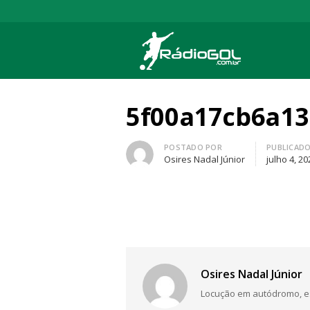
Rádio Gol
Há mais de 20 anos com as melhores cober
5f00a17cb6a13
Autor
POSTADO POR
PUBLICAD
Osires Nadal Júnior
julho 4, 20
Osires Nadal Júnior
Locução em autódromo, está