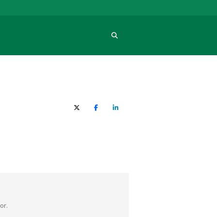
Procura
X (Twitter)
Facebook
O LinkedIn
or.