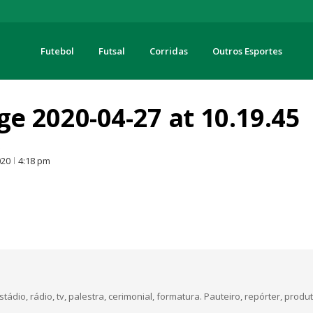
Futebol
Futsal
Corridas
Outros Esportes
turas
 2020-04-27 at 10.19.45
O
020
4:18 pm
dio, rádio, tv, palestra, cerimonial, formatura. Pauteiro, repórter, produt