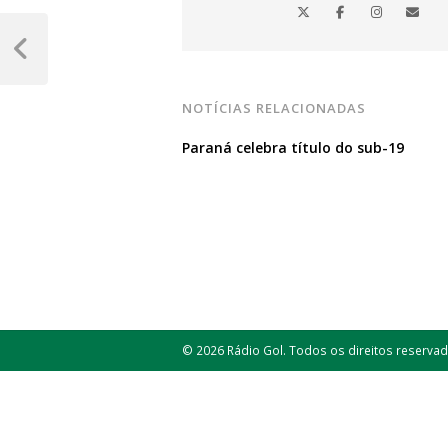
Navegação
de
Post
Anterior
Post
NOTÍCIAS RELACIONADAS
Paraná celebra título do sub-19
© 2026 Rádio Gol. Todos os direitos reservad