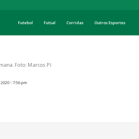
Futebol
Futsal
Corridas
Outros Esportes
turas
emana. Foto: Marcos Pí
O
 2020
7:56 pm