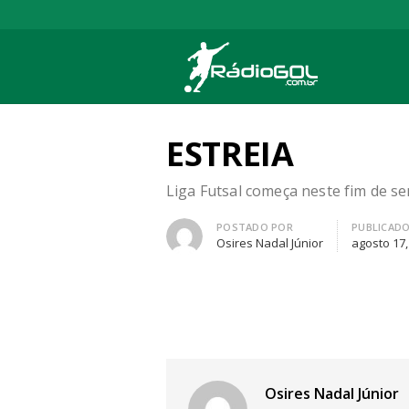
Rádio Gol
Há mais de 20 anos com as melhores cober
ESTREIA
Liga Futsal começa neste fim de s
Autor
POSTADO POR
PUBLICAD
Osires Nadal Júnior
agosto 17,
Osires Nadal Júnior