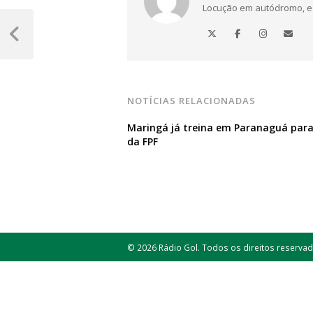
Locução em autódromo, está
Navegação
de
Post
Anterior
Post
NOTÍCIAS RELACIONADAS
Maringá já treina em Paranaguá para
da FPF
© 2026 Rádio Gol. Todos os direitos reservad