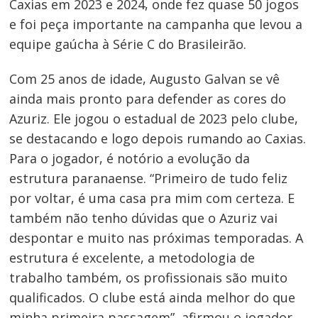
Caxias em 2023 e 2024, onde fez quase 50 jogos
e foi peça importante na campanha que levou a
equipe gaúcha à Série C do Brasileirão.
Com 25 anos de idade, Augusto Galvan se vê
ainda mais pronto para defender as cores do
Azuriz. Ele jogou o estadual de 2023 pelo clube,
se destacando e logo depois rumando ao Caxias.
Para o jogador, é notório a evolução da
estrutura paranaense. “Primeiro de tudo feliz
por voltar, é uma casa pra mim com certeza. E
também não tenho dúvidas que o Azuriz vai
Navegação
despontar e muito nas próximas temporadas. A
de
estrutura é excelente, a metodologia de
Post
trabalho também, os profissionais são muito
qualificados. O clube está ainda melhor do que
minha primeira passagem”, afirmou o jogador,