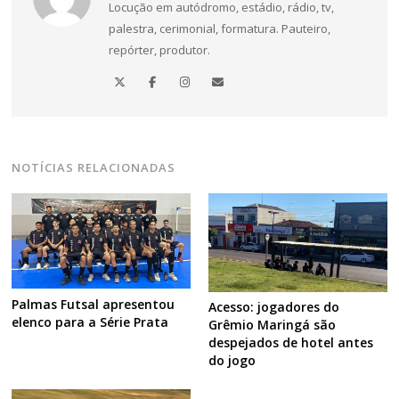
Locução em autódromo, estádio, rádio, tv,
palestra, cerimonial, formatura. Pauteiro,
repórter, produtor.
Navegação
de
NOTÍCIAS RELACIONADAS
Post
Palmas Futsal apresentou
Acesso: jogadores do
elenco para a Série Prata
Grêmio Maringá são
despejados de hotel antes
do jogo