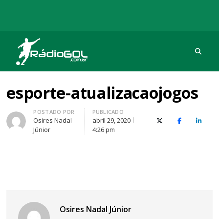
Procu
Rádio Gol
Há mais de 20 anos com as melhores coberturas
esporte-atualizacaojogos
Autor
POSTADO POR
PUBLICADO
Osires Nadal
abril 29, 2020
X (Twitter)
Facebook
O Link
Júnior
4:26 pm
Osires Nadal Júnior