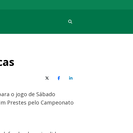
Procura
cas
X (Twitter)
Facebook
O LinkedIn
para o jogo de Sábado
quim Prestes pelo Campeonato