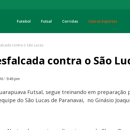
Futebol
Futsal
Corridas
Outros Esportes
turas
alcada contra o São Lucas
sfalcada contra o São Lu
O
16
9:49 pm
Guarapuava Futsal, segue treinando em preparação 
a equipe do São Lucas de Paranavai, no Ginásio Joa