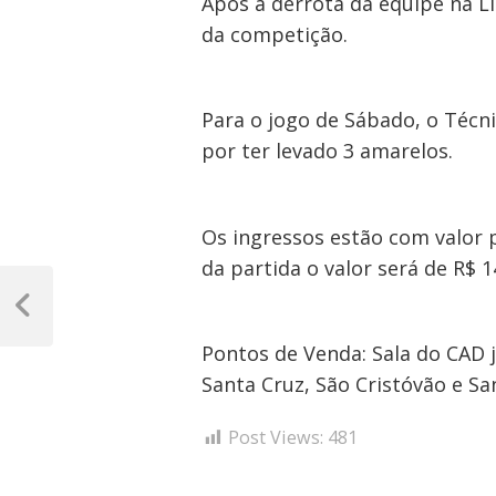
Após a derrota da equipe na Li
da competição.
Para o jogo de Sábado, o Téc
por ter levado 3 amarelos.
Os ingressos estão com valor p
da partida o valor será de R$ 1
Navegação
de
Post
Anterior
Post
Pontos de Venda: Sala do CAD 
Santa Cruz, São Cristóvão e Sa
Post Views:
481