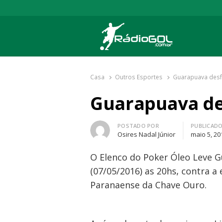
Rádio Gol
Há mais de 20 anos com as melhores cober
Casa
Outros Esportes
Guarapuava desf
Guarapuava de
Autor
POSTADO POR
PUBLICAD
Osires Nadal Júnior
maio 5, 20
O Elenco do Poker Óleo Leve 
(07/05/2016) as 20hs, contra 
Paranaense da Chave Ouro.