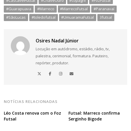
#CascavelFutsal
#ChaveOuro
#copagril
#FozFutsal
#Guarapuava
#Marreco
#MarrecoFutsal
#Paranavaí
#SãoLucas
#toledofutsal
#UmuaramaFutsal
3futsal
Osires Nadal Júnior
Locução em autódromo, estádio, rádio, tv,
palestra, cerimonial, formatura. Pauteiro,
repórter, produtor.
NOTÍCIAS RELACIONADAS
Léo Costa renova com o Foz
Futsal: Marreco confirma
Futsal
Serginho Bigode