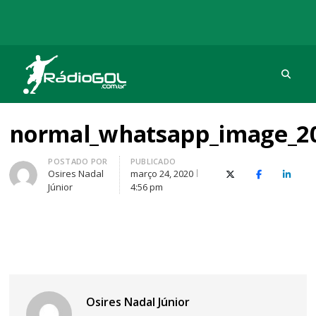
Procu
Rádio Gol
Há mais de 20 anos com as melhores coberturas
normal_whatsapp_image_20
Autor
POSTADO POR
PUBLICADO
Osires Nadal
março 24, 2020
X (Twitter)
Facebook
O Link
Júnior
4:56 pm
Osires Nadal Júnior