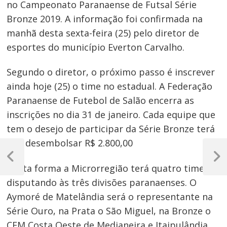
no Campeonato Paranaense de Futsal Série
Bronze 2019. A informação foi confirmada na
manhã desta sexta-feira (25) pelo diretor de
esportes do município Everton Carvalho.
Segundo o diretor, o próximo passo é inscrever
ainda hoje (25) o time no estadual. A Federação
Paranaense de Futebol de Salão encerra as
inscrições no dia 31 de janeiro. Cada equipe que
tem o desejo de participar da Série Bronze terá
que desembolsar R$ 2.800,00
Navegação
de
Post
Próxim
Desta forma a Microrregião terá quatro times
Anterior
Post
Post
disputando às três divisões paranaenses. O
Aymoré de Matelândia será o representante na
Série Ouro, na Prata o São Miguel, na Bronze o
CFM Costa Oeste de Medianeira e Itaipulândia.