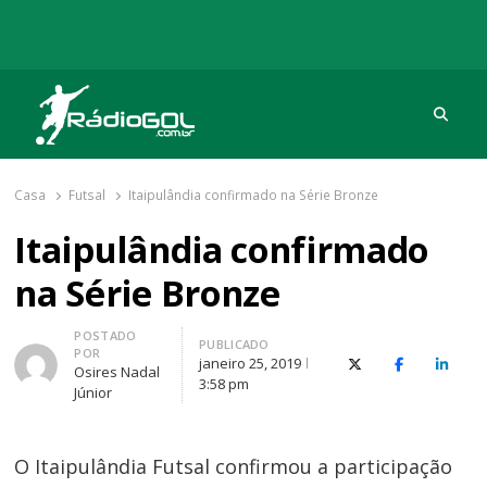
Procu
Rádio Gol
Há mais de 20 anos com as melhores coberturas
Casa
Futsal
Itaipulândia confirmado na Série Bronze
Itaipulândia confirmado
na Série Bronze
Autor
POSTADO
PUBLICADO
POR
janeiro 25, 2019
X (Twitter)
Facebook
O Link
Osires Nadal
3:58 pm
Júnior
O Itaipulândia Futsal confirmou a participação