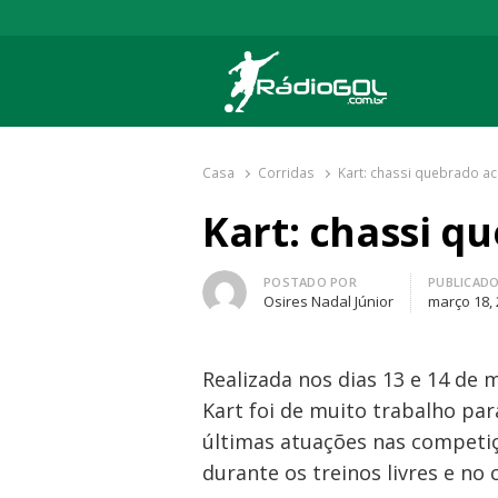
Rádio Gol
Há mais de 20 anos com as melhores cober
Casa
Corridas
Kart: chassi quebrado ac
Kart: chassi q
Autor
POSTADO POR
PUBLICAD
Osires Nadal Júnior
março 18,
Realizada nos dias 13 e 14 de
Kart foi de muito trabalho para
últimas atuações nas competiç
durante os treinos livres e no 