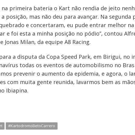
e na primeira bateria o Kart não rendia de jeito ne
a posição, mas não deu para avançar. Na segunda p
 quebrado e concertaram, eu pude entrar melhor na 
ar e foi esta a minha posição no pódio”, contou Alf
 Jonas Milan, da equipe A8 Racing.
ara a disputa da Copa Speed Park, em Birigui, no in
onavírus todas os eventos de automobilismo no Brasi
mos prevenir o aumento da epidemia, e agora, o la
es com muita gente reunida, lavarmos bem as mãos 
ho Ibiapina.
rt
#KartodromoBetoCarrero