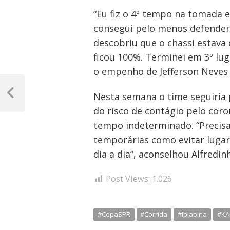
“Eu fiz o 4º tempo na tomada 
consegui pelo menos defender 
descobriu que o chassi estava
ficou 100%. Terminei em 3º lug
o empenho de Jefferson Neves e
Navegação
Nesta semana o time seguiria p
de
Post
Anterior
do risco de contágio pelo cor
Post
tempo indeterminado. “Precisa
temporárias como evitar lugar
dia a dia”, aconselhou Alfredin
Post Views:
1.026
#CopaSPR
#Corrida
#Ibiapina
#KA