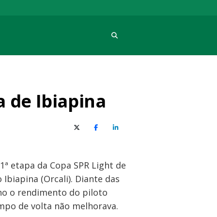
Procura
 de Ibiapina
X (Twitter)
Facebook
O LinkedIn
 1ª etapa da Copa SPR Light de
 Ibiapina (Orcali). Diante das
ho o rendimento do piloto
tempo de volta não melhorava.