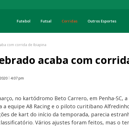
Futebol
Futsal
Corridas
Outros Esportes
turas
aba com corrida de Ibiapina
uebrado acaba com corrida
O
 2020
4:07 pm
 março, no kartódromo Beto Carrero, em Penha-SC, a
 a equipe A8 Racing e o piloto curitibano Alfredinho
ões de kart do início da temporada, parecia estran
classificatório. Vários ajustes foram feitos, mas o 