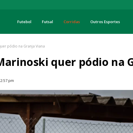
Futebol
Futsal
Corridas
Outros Esportes
turas
quer pódio na Granja Viana
Marinoski quer pódio na 
2:57 pm