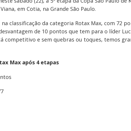
neste sábado (22), a 5ª etapa da Copa São Paulo de K
Viana, em Cotia, na Grande São Paulo.
 na classificação da categoria Rotax Max, com 72 
a desvantagem de 10 pontos que tem para o líder Luc
á competitivo e sem quebras ou toques, temos gran
otax Max após 4 etapas
ontos
77