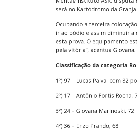
Mental/Instituto ASR, disputa 
será no Kartódromo da Granja 
Ocupando a terceira colocação
ir ao pódio e assim diminuir 
esta prova. O equipamento est
pela vitória”, acentua Giovana.
Classificação da categoria R
1º) 97 – Lucas Paiva, com 82 p
Navegação
de
2º) 17 – Antônio Fortis Rocha, 
Post
3º) 24 – Giovana Marinoski, 72
4º) 36 – Enzo Prando, 68