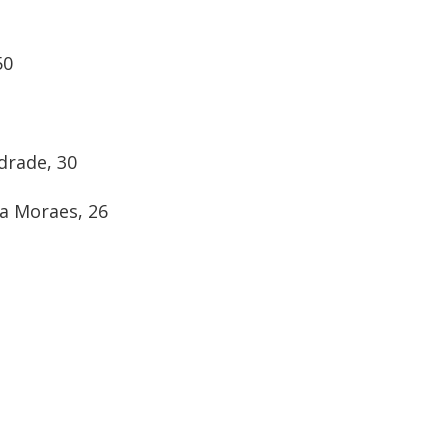
50
drade, 30
a Moraes, 26