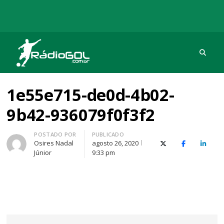
Procu
Rádio Gol
Há mais de 20 anos com as melhores coberturas
1e55e715-de0d-4b02-
9b42-936079f0f3f2
Autor
POSTADO POR
PUBLICADO
Osires Nadal
agosto 26, 2020
X (Twitter)
Facebook
O Link
Júnior
9:33 pm