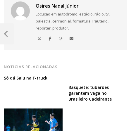
Osires Nadal Júnior
Locução em autódromo, estádio, rádio, tv,
palestra, cerimonial, formatura. Pauteiro,
Navegação
repórter, produtor.
de
Post
Anterior
Post
NOTÍCIAS RELACIONADAS
Só dá Salu na F-truck
Basquete: tubarões
garantem vaga no
Brasileiro Cadeirante