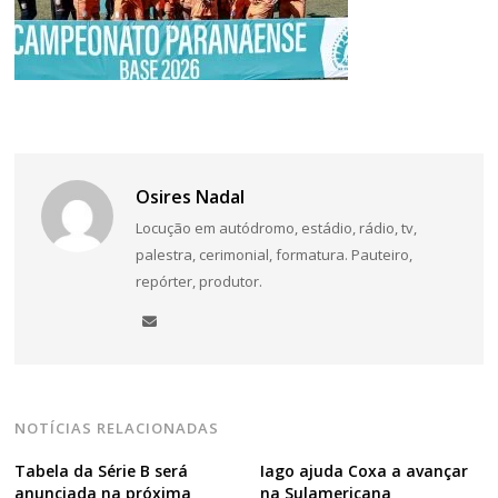
Navegação
de
Post
Osires Nadal
Locução em autódromo, estádio, rádio, tv,
palestra, cerimonial, formatura. Pauteiro,
repórter, produtor.
NOTÍCIAS RELACIONADAS
Tabela da Série B será
Iago ajuda Coxa a avançar
anunciada na próxima
na Sulamericana