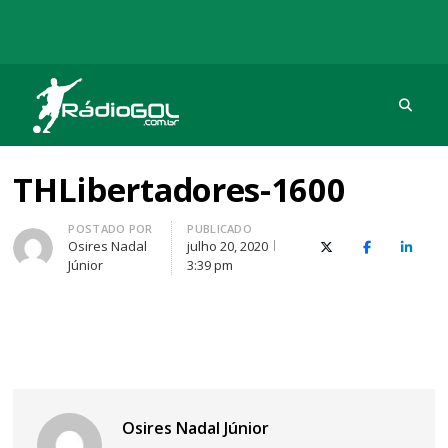
Procu
Rádio Gol
Há mais de 20 anos com as melhores coberturas
THLibertadores-1600
Autor
POSTADO POR
PUBLICADO
Osires Nadal
julho 20, 2020
X (Twitter)
Facebook
O Link
Júnior
3:39 pm
Navegação
Osires Nadal Júnior