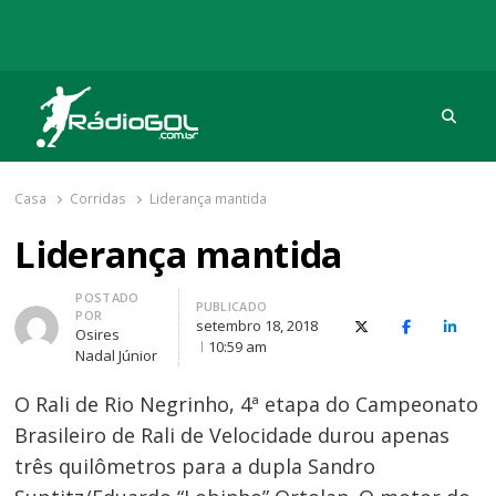
Procu
Rádio Gol
Há mais de 20 anos com as melhores coberturas
Casa
Corridas
Liderança mantida
Liderança mantida
Autor
POSTADO
PUBLICADO
POR
setembro 18, 2018
X (Twitter)
Facebook
O Link
Osires
10:59 am
Nadal Júnior
O Rali de Rio Negrinho, 4ª etapa do Campeonato
Brasileiro de Rali de Velocidade durou apenas
três quilômetros para a dupla Sandro