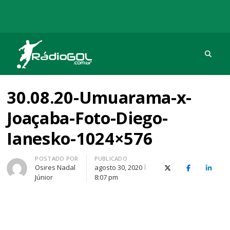
Procu
Rádio Gol
Há mais de 20 anos com as melhores coberturas
30.08.20-Umuarama-x-
Joaçaba-Foto-Diego-
Ianesko-1024×576
Autor
POSTADO POR
PUBLICADO
Osires Nadal
agosto 30, 2020
X (Twitter)
Facebook
O Link
Júnior
8:07 pm