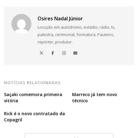
Navegação
de
Osires Nadal Júnior
Post
Locução em autódromo, estádio, rádio, tv,
palestra, cerimonial, formatura. Pauteiro,
repórter, produtor.
NOTÍCIAS RELACIONADAS
Saçaki comemora primeira
Marreco já tem novo
vitória
técnico
Rick é o novo contratado da
Copagril