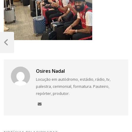
Navegação
de
Post
Anterior
Post
Osires Nadal
Locução em autódromo, estádio, rádio, tv,
palestra, cerimonial, formatura. Pauteiro,
repórter, produtor.