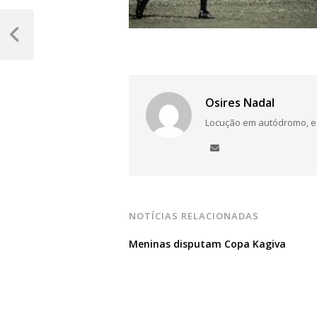
Navegação
de
Post
Anterior
Post
Osires Nadal
Locução em autódromo, está
NOTÍCIAS RELACIONADAS
Meninas disputam Copa Kagiva