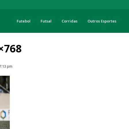
Futebol
Futsal
Corridas
Outros Esportes
turas
×768
7:13 pm