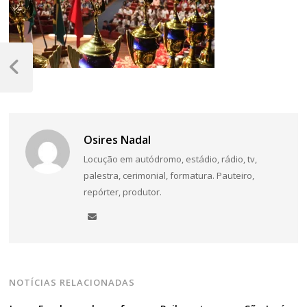
Navegação
de
Post
Anterior
Post
Osires Nadal
Locução em autódromo, estádio, rádio, tv,
palestra, cerimonial, formatura. Pauteiro,
repórter, produtor.
NOTÍCIAS RELACIONADAS