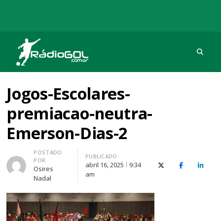
Procu
Rádio Gol
Há mais de 20 anos com as melhores coberturas
Jogos-Escolares-
premiacao-neutra-
Emerson-Dias-2
Autor
POSTADO
PUBLICADO
POR
abril 16, 2025
9:34
X (Twitter)
Facebook
O Link
Osires
am
Nadal