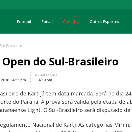
Futebol
Futsal
Corridas
Outros Esportes
turas
ul-Brasileiro
 Open do Sul-Brasileiro
O
ATUALIZADO
, 2018
4:55 pm
4:59 pm
ileiro de Kart já tem data marcada. Será no dia 24
Norte do Paraná. A prova será válida pela etapa de
ranaense Light. O Sul-Brasileiro será disputado de 
gulamento Nacional de Kart). As categorias Mirim, 