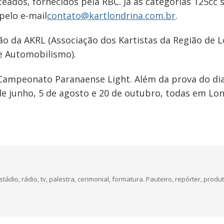
eados, fornecidos pela RBC. Já as categorias 125cc
pelo e-mail
contato@kartlondrina.com.br
.
o da AKRL (Associação dos Kartistas da Região de L
e Automobilismo).
 Campeonato Paranaense Light. Além da prova do dia 
de junho, 5 de agosto e 20 de outubro, todas em Lon
dio, rádio, tv, palestra, cerimonial, formatura. Pauteiro, repórter, produt