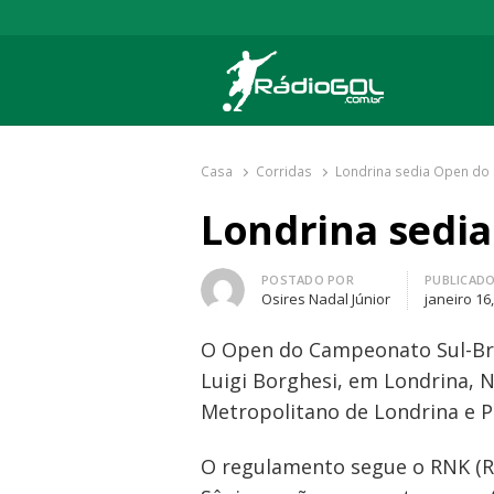
Rádio Gol
Há mais de 20 anos com as melhores cober
Casa
Corridas
Londrina sedia Open do S
Londrina sedia
Autor
POSTADO POR
PUBLICAD
Osires Nadal Júnior
janeiro 16
O Open do Campeonato Sul-Bras
Luigi Borghesi, em Londrina, 
Metropolitano de Londrina e Pa
O regulamento segue o RNK (Re