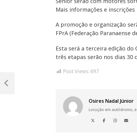
Sênior serão com motores sort
Mais informações e inscrições 
A promoção e organização serã
FPrA (Federação Paranaense d
Esta será a terceira edição do
três etapas serão nos dias 30 
Post Views:
697
Navegação
de
Post
Anterior
Post
Osires Nadal Júnior
Locução em autódromo, está