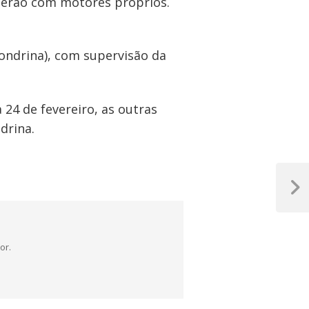
 serão com motores próprios.
ondrina), com supervisão da
24 de fevereiro, as outras
drina.
Próxim
Post
or.