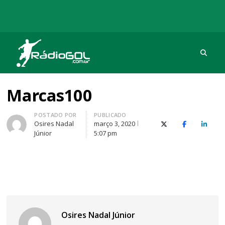
Procu
Rádio Gol
Há mais de 20 anos com as melhores coberturas
Marcas100
Autor
POSTADO POR
PUBLICADO
Osires Nadal
março 3, 2020
X (Twitter)
Facebook
O Link
Júnior
5:07 pm
Navegação
Osires Nadal Júnior