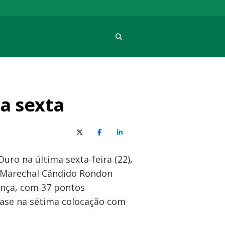
Procura
a sexta
X (Twitter)
Facebook
O LinkedIn
ro na última sexta-feira (22),
di/Marechal Cândido Rondon
rança, com 37 pontos
fase na sétima colocação com