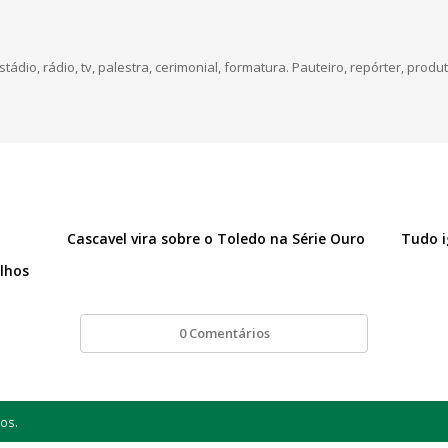
dio, rádio, tv, palestra, cerimonial, formatura. Pauteiro, repórter, produt
Cascavel vira sobre o Toledo na Série Ouro
Tudo i
alhos
0 Comentários
os.