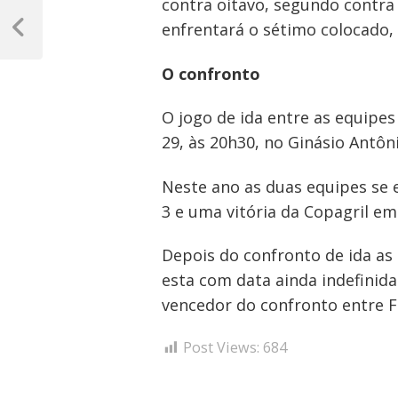
Navegação
contra oitavo, segundo contra
enfrentará o sétimo colocado, 
de
Post
Anterior
Post
O confronto
O jogo de ida entre as equipes
29, às 20h30, no Ginásio Antôn
Neste ano as duas equipes se 
3 e uma vitória da Copagril em 
Depois do confronto de ida as 
esta com data ainda indefinida.
vencedor do confronto entre F
Post Views:
684