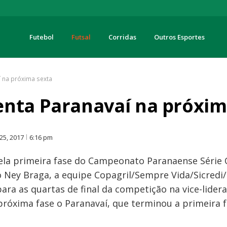
Futebol
Futsal
Corridas
Outros Esportes
turas
í na próxima sexta
enta Paranavaí na próxim
O
25, 2017
6:16 pm
ela primeira fase do Campeonato Paranaense Série Ou
sio Ney Braga, a equipe Copagril/Sempre Vida/Sicre
ara as quartas de final da competição na vice-lide
próxima fase o Paranavaí, que terminou a primeira 