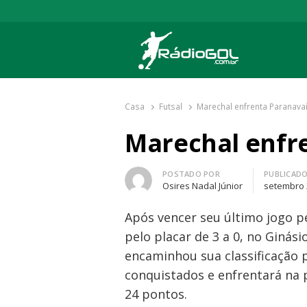
Rádio Gol
Há mais de 20 anos com as melhores cober
Casa
Futsal
Marechal enfrenta Paranava
Marechal enfr
Autor
POSTADO POR
PUBLICAD
Osires Nadal Júnior
setembro 
Após vencer seu último jogo p
pelo placar de 3 a 0, no Giná
encaminhou sua classificação p
conquistados e enfrentará na 
24 pontos.