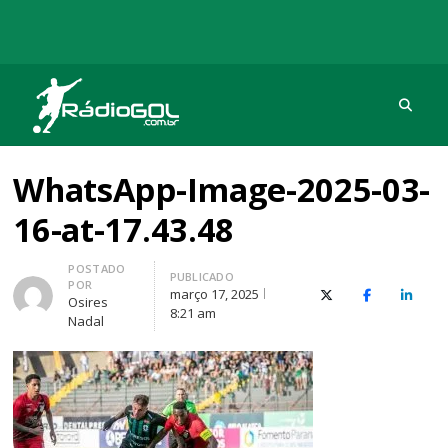
Procu
Rádio Gol
Há mais de 20 anos com as melhores coberturas
WhatsApp-Image-2025-03-
16-at-17.43.48
Autor
POSTADO
PUBLICADO
POR
março 17, 2025
X (Twitter)
Facebook
O Link
Osires
8:21 am
Nadal