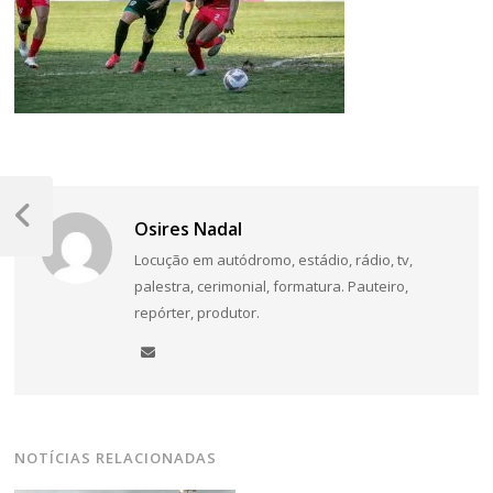
Navegação
de
Post
Osires Nadal
Anterior
Post
Locução em autódromo, estádio, rádio, tv,
palestra, cerimonial, formatura. Pauteiro,
repórter, produtor.
NOTÍCIAS RELACIONADAS