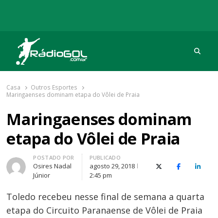
Procu
Rádio Gol
Há mais de 20 anos com as melhores coberturas
Casa
Outros Esportes
Maringaenses dominam etapa do Vôlei de Praia
Maringaenses dominam
etapa do Vôlei de Praia
Autor
POSTADO POR
PUBLICADO
Osires Nadal
agosto 29, 2018
X (Twitter)
Facebook
O Link
Júnior
2:45 pm
Toledo recebeu nesse final de semana a quarta
etapa do Circuito Paranaense de Vôlei de Praia