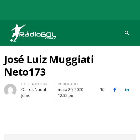
Procu
Rádio Gol
Há mais de 20 anos com as melhores coberturas
José Luiz Muggiati
Neto173
Autor
POSTADO POR
PUBLICADO
Osires Nadal
maio 20, 2020
X (Twitter)
Facebook
O Link
Júnior
12:32 pm