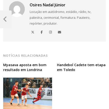
Osires Nadal Júnior
Locução em autódromo, estádio, rádio, tv,
Navegação
palestra, cerimonial, formatura. Pauteiro,
de
Post
repórter, produtor.
Anterior
Post
NOTÍCIAS RELACIONADAS
Myasava aposta em bom
Handebol Cadete tem etapa
resultado em Londrina
em Toledo