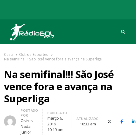
Procu
Rádio Gol
Há mais de 20 anos com as melhores coberturas
Casa
Outros Esportes
Na semifinal!!! São José vence fora e avança na Superliga
Na semifinal!!! São José
vence fora e avança na
Superliga
Autor
POSTADO
PUBLICADO
POR
março 6,
ATUALIZADO
Osires
X (Twitter)
Facebo
O
2016
10:33 am
Nadal
10:19 am
Júnior