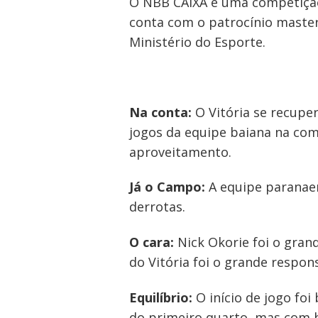
O NBB CAIXA é uma competição
conta com o patrocínio master 
Ministério do Esporte.
Na conta:
O Vitória se recuper
jogos da equipe baiana na com
aproveitamento.
Já o Campo:
A equipe paranaen
derrotas.
O cara:
Nick Okorie foi o gran
do Vitória foi o grande respon
Equilíbrio:
O início de jogo fo
do primeiro quarto, mas com bo