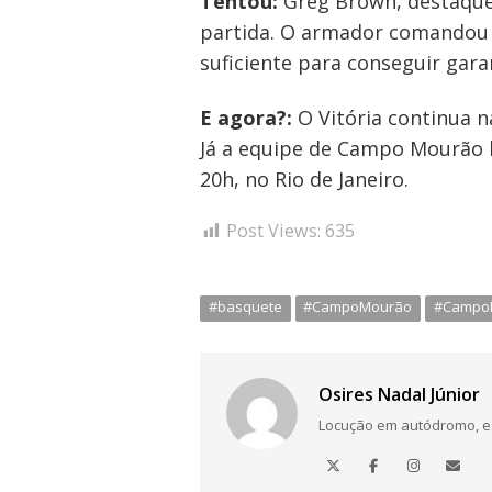
Tentou:
Greg Brown, destaque
partida. O armador comandou a
suficiente para conseguir gara
E agora?:
O Vitória continua n
Já a equipe de Campo Mourão b
20h, no Rio de Janeiro.
Post Views:
635
#basquete
#CampoMourão
#Campo
Osires Nadal Júnior
Locução em autódromo, está