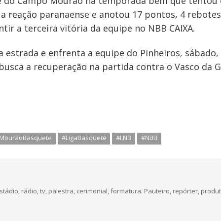
 do Campo Mourão na temporada bem que tentou c
 reação paranaense e anotou 17 pontos, 4 rebotes e
ntir a terceira vitória da equipe no NBB CAIXA.
a estrada e enfrenta a equipe do Pinheiros, sábado,
usca a recuperação na partida contra o Vasco da Ga
MourãoBasquete
#LigaBasquete
#LNB
#NBB
dio, rádio, tv, palestra, cerimonial, formatura. Pauteiro, repórter, produt