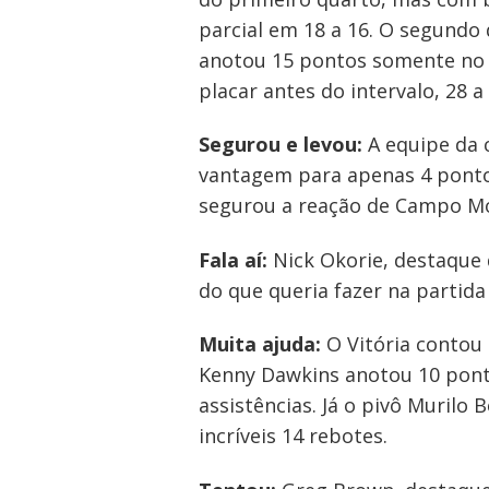
parcial em 18 a 16. O segundo
anotou 15 pontos somente no 
Navegação
placar antes do intervalo, 28 a 
de
Post
Segurou e levou:
A equipe da 
vantagem para apenas 4 ponto
segurou a reação de Campo Mou
Fala aí:
Nick Okorie, destaque d
do que queria fazer na partida
Muita ajuda:
O Vitória contou 
Kenny Dawkins anotou 10 ponto
assistências. Já o pivô Murilo
incríveis 14 rebotes.