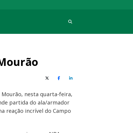
Procura
 Mourão
X (Twitter)
Facebook
O LinkedIn
 Mourão, nesta quarta-feira,
nde partida do ala/armador
ma reação incrível do Campo