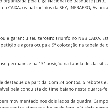
 organizada pela Liga Nacional de Basquete (LNB),
da CAIXA, os patrocínios da SKY, INFRAERO, Avianca,
ou e garantiu seu terceiro triunfo no NBB CAIXA. Esta
petição e agora ocupa a 9ª colocação na tabela de 
se permanece na 13ª posição na tabela de classifica
de destaque da partida. Com 24 pontos, 5 rebotes e 
sável pela conquista do time baiano nesta quarta-fei
i bem movimentado nos dois lados da quadra. Camp
ns contra-ataques e bolas de fora, o Vitória passo