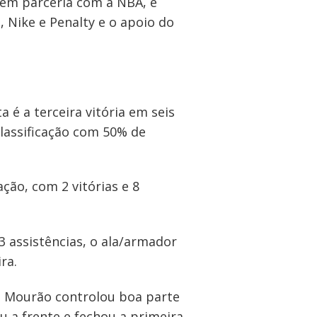
 em parceria com a NBA, e
 Nike e Penalty e o apoio do
 é a terceira vitória em seis
classificação com 50% de
ção, com 2 vitórias e 8
3 assistências, o ala/armador
ra.
o Mourão controlou boa parte
u a frente e fechou a primeira