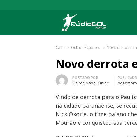
Rádio Gol
Há mais de 20 anos com as melhores cober
Casa
Outros Esportes
Novo derrota em
Novo derrota 
Autor
POSTADO POR
PUBLICAD
Osires Nadal Júnior
dezembro 
Vindo de derrota para o Pauli
na cidade paranaense, se recu
Nick Okorie, o time baiano ch
Mourão e conquistou sua terce