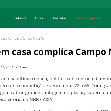
Futebol
Futsal
Corridas
Outros Esportes
turas
 casa complica Campo Mourão
em casa complica Campo
O
14, 2017
7:31 am
stano na última rodada, o Vitória enfrentou o Campo
perou na competição e venceu por 72 a 65. Com gra
egou a abrir grande vantagem no placar, superou u
ira vitória no NBB CAIXA.