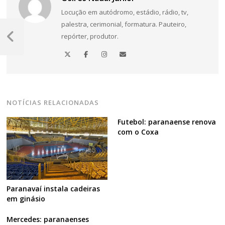
Locução em autódromo, estádio, rádio, tv,
Navegação
palestra, cerimonial, formatura. Pauteiro,
repórter, produtor.
de
Post
Anterior
Post
NOTÍCIAS RELACIONADAS
Futebol: paranaense renova
com o Coxa
Paranavaí instala cadeiras
em ginásio
Mercedes: paranaenses