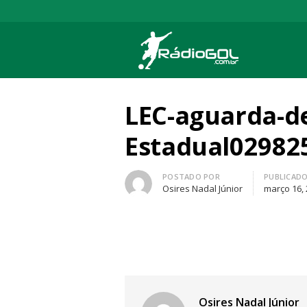
Rádio Gol
Há mais de 20 anos com as melhores cober
LEC-aguarda-de
Estadual02982
Autor
POSTADO POR
PUBLICAD
Osires Nadal Júnior
março 16,
Osires Nadal Júnior