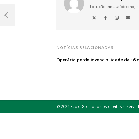
Navegação
Locução em autódromo, está
de
Post
Anterior
Post
NOTÍCIAS RELACIONADAS
Operário perde invencibilidade de 16
© 2026 Rádio Gol. Todos os direitos reservad