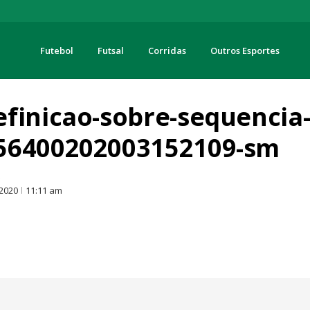
Futebol
Futsal
Corridas
Outros Esportes
turas
finicao-sobre-sequencia-
56400202003152109-sm
O
 2020
11:11 am