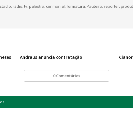
dio, rádio, tv, palestra, cerimonial, formatura. Pauteiro, repórter, produt
 meses
Andraus anuncia contratação
Cianor
0 Comentários
os.