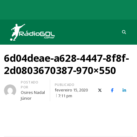
Procu
Rádio Gol
Há mais de 20 anos com as melhores coberturas
6d04deae-a628-4447-8f8f-
2d0803670387-970×550
Autor
POSTADO
PUBLICADO
POR
fevereiro 15, 2020
X (Twitter)
Facebook
O Link
Osires Nadal
7:11 pm
Júnior