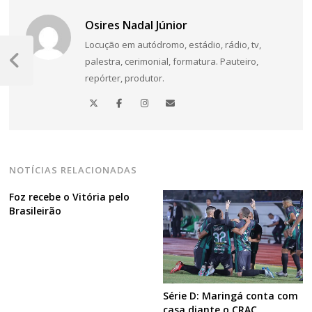
Osires Nadal Júnior
Navegação
Locução em autódromo, estádio, rádio, tv,
palestra, cerimonial, formatura. Pauteiro,
de
Post
repórter, produtor.
Anterior
Post
NOTÍCIAS RELACIONADAS
Foz recebe o Vitória pelo
Brasileirão
Série D: Maringá conta com
casa diante o CRAC