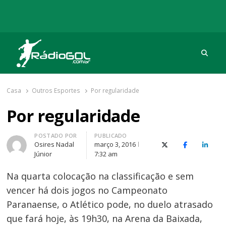
Procu
Rádio Gol
Há mais de 20 anos com as melhores coberturas
Casa
Outros Esportes
Por regularidade
Por regularidade
Autor
POSTADO POR
PUBLICADO
Osires Nadal
março 3, 2016
X (Twitter)
Facebook
O Link
Júnior
7:32 am
Na quarta colocação na classificação e sem
vencer há dois jogos no Campeonato
Paranaense, o Atlético pode, no duelo atrasado
que fará hoje, às 19h30, na Arena da Baixada,