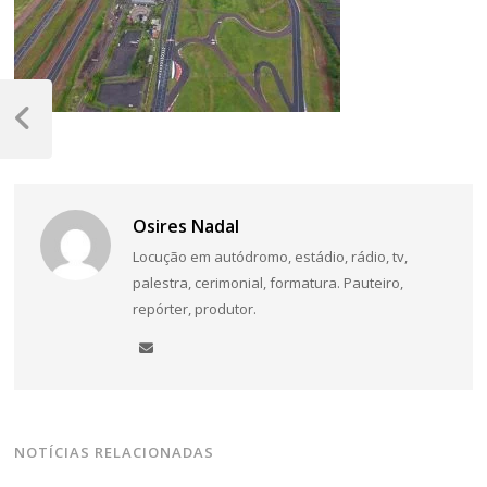
Navegação
de
Post
Anterior
Post
Osires Nadal
Locução em autódromo, estádio, rádio, tv,
palestra, cerimonial, formatura. Pauteiro,
repórter, produtor.
NOTÍCIAS RELACIONADAS