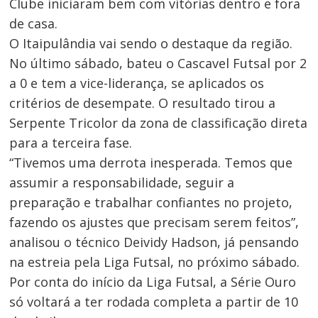
Clube iniciaram bem com vitórias dentro e fora
de casa.
O Itaipulândia vai sendo o destaque da região.
No último sábado, bateu o Cascavel Futsal por 2
a 0 e tem a vice-liderança, se aplicados os
critérios de desempate. O resultado tirou a
Serpente Tricolor da zona de classificação direta
Navegação
para a terceira fase.
de
“Tivemos uma derrota inesperada. Temos que
assumir a responsabilidade, seguir a
Post
preparação e trabalhar confiantes no projeto,
fazendo os ajustes que precisam serem feitos”,
analisou o técnico Deividy Hadson, já pensando
na estreia pela Liga Futsal, no próximo sábado.
Por conta do início da Liga Futsal, a Série Ouro
só voltará a ter rodada completa a partir de 10