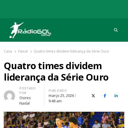
Procu
Rádio Gol
Há mais de 20 anos com as melhores coberturas
Casa
Futsal
Quatro times dividem liderança da Série Ouro
Quatro times dividem
liderança da Série Ouro
Autor
POSTADO
PUBLICADO
POR
março 25, 2026
X (Twitter)
Facebook
O Link
Osires
9:48 am
Nadal