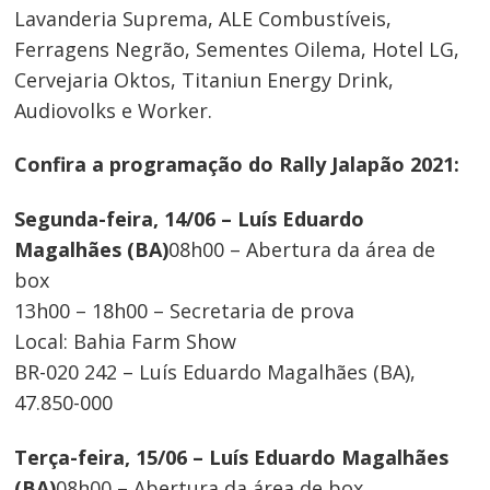
de
Lavanderia Suprema, ALE Combustíveis,
Post
Ferragens Negrão, Sementes Oilema, Hotel LG,
Cervejaria Oktos, Titaniun Energy Drink,
Audiovolks e Worker.
Confira a programação do Rally Jalapão 2021:
Segunda-feira, 14/06 – Luís Eduardo
Magalhães (BA)
08h00 – Abertura da área de
box
13h00 – 18h00 – Secretaria de prova
Local: Bahia Farm Show
BR-020 242 – Luís Eduardo Magalhães (BA),
47.850-000
Terça-feira, 15/06 – Luís Eduardo Magalhães
(BA)
08h00 – Abertura da área de box