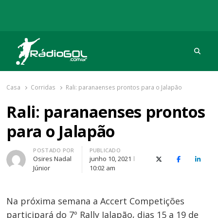
Procu
Rádio Gol
Há mais de 20 anos com as melhores coberturas
Casa
Corridas
Rali: paranaenses prontos para o Jalapão
Rali: paranaenses prontos
para o Jalapão
Autor
POSTADO POR
PUBLICADO
Osires Nadal
junho 10, 2021
X (Twitter)
Facebook
O Link
Júnior
10:02 am
Na próxima semana a Accert Competições
participará do 7º Rally Jalapão, dias 15 a 19 de