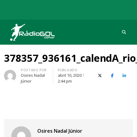
Procu
Rádio Gol
Há mais de 20 anos com as melhores coberturas
378357_936161_calendA_rio
Autor
POSTADO POR
PUBLICADO
Osires Nadal
abril 10, 2020
X (Twitter)
Facebook
O Link
Júnior
2:44 pm
Osires Nadal Júnior