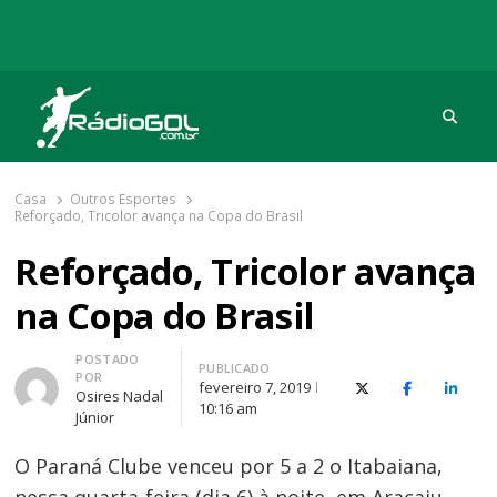
Procu
Rádio Gol
Há mais de 20 anos com as melhores coberturas
Casa
Outros Esportes
Reforçado, Tricolor avança na Copa do Brasil
Reforçado, Tricolor avança
na Copa do Brasil
Autor
POSTADO
PUBLICADO
POR
fevereiro 7, 2019
X (Twitter)
Facebook
O Link
Osires Nadal
10:16 am
Júnior
O Paraná Clube venceu por 5 a 2 o Itabaiana,
nessa quarta-feira (dia 6) à noite, em Aracaju