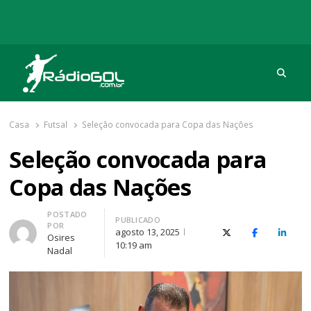
Procu
Rádio Gol
Há mais de 20 anos com as melhores coberturas
Casa
Futsal
Seleção convocada para Copa das Nações
Seleção convocada para
Copa das Nações
Autor
POSTADO
PUBLICADO
POR
agosto 13, 2025
X (Twitter)
Facebook
O Link
Osires
10:19 am
Nadal