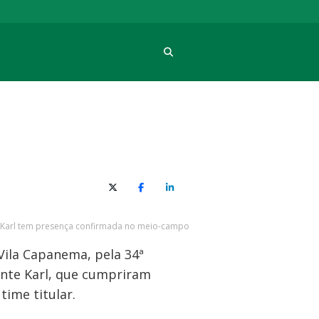
Procura
X (Twitter)
Facebook
O LinkedIn
Karl tem presença confirmada no meio-campo
 Vila Capanema, pela 34ª
lante Karl, que cumpriram
time titular.