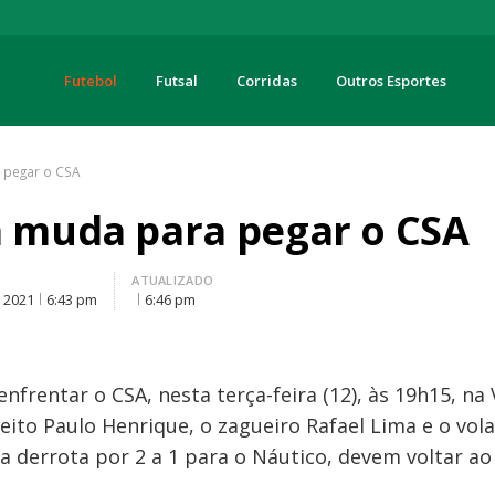
Futebol
Futsal
Corridas
Outros Esportes
turas
 pegar o CSA
á muda para pegar o CSA
O
ATUALIZADO
, 2021
6:43 pm
6:46 pm
frentar o CSA, nesta terça-feira (12), às 19h15, na
ireito Paulo Henrique, o zagueiro Rafael Lima e o vo
 derrota por 2 a 1 para o Náutico, devem voltar ao 