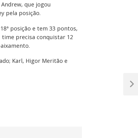
. Andrew, que jogou
y pela posição.
 18ª posição e tem 33 pontos,
 time precisa conquistar 12
baixamento.
do; Karl, Higor Meritão e
Próxim
Post