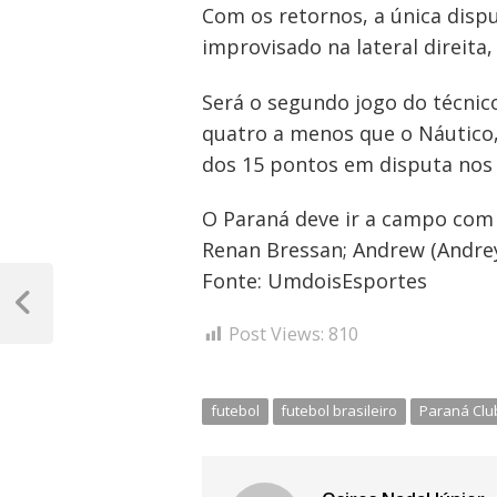
Com os retornos, a única dispu
improvisado na lateral direit
Será o segundo jogo do técnico
quatro a menos que o Náutico,
dos 15 pontos em disputa nos 
O Paraná deve ir a campo com R
Renan Bressan; Andrew (Andrey
Navegação
Fonte: UmdoisEsportes
de
Post
Post Views:
810
Anterior
Post
futebol
futebol brasileiro
Paraná Clu