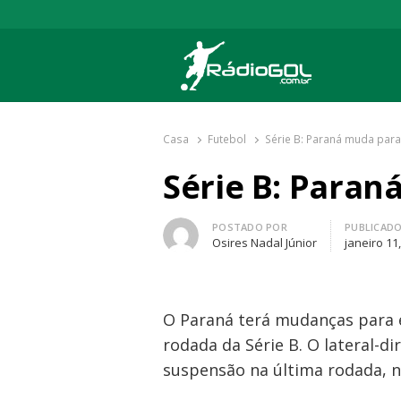
Rádio Gol
Há mais de 20 anos com as melhores cober
Casa
Futebol
Série B: Paraná muda para
Série B: Paran
Autor
POSTADO POR
PUBLICAD
Osires Nadal Júnior
janeiro 11
O Paraná terá mudanças para en
rodada da Série B. O lateral-d
suspensão na última rodada, na