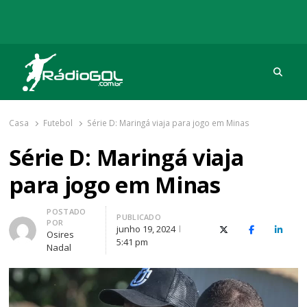
Procu
Rádio Gol
Há mais de 20 anos com as melhores coberturas
Casa
Futebol
Série D: Maringá viaja para jogo em Minas
Série D: Maringá viaja
para jogo em Minas
Autor
POSTADO
PUBLICADO
POR
junho 19, 2024
X (Twitter)
Facebook
O Link
Osires
5:41 pm
Nadal