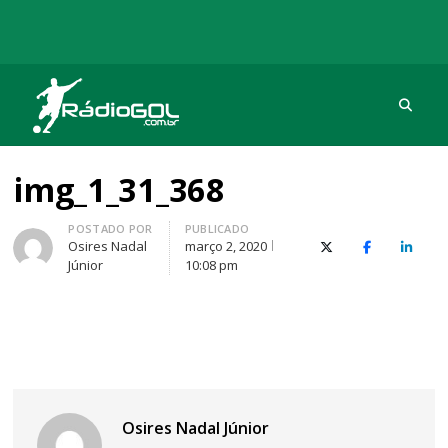
Procu
Rádio Gol
Há mais de 20 anos com as melhores coberturas
img_1_31_368
Autor
POSTADO POR
PUBLICADO
Osires Nadal
março 2, 2020
X (Twitter)
Facebook
O Link
Júnior
10:08 pm
Osires Nadal Júnior