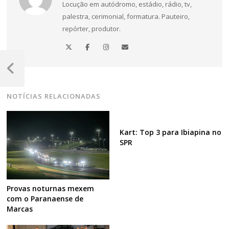
Locução em autódromo, estádio, rádio, tv,
palestra, cerimonial, formatura. Pauteiro,
repórter, produtor.
Navegação
de
Post
Anterior
Post
NOTÍCIAS RELACIONADAS
Kart: Top 3 para Ibiapina no
SPR
Provas noturnas mexem
com o Paranaense de
Marcas